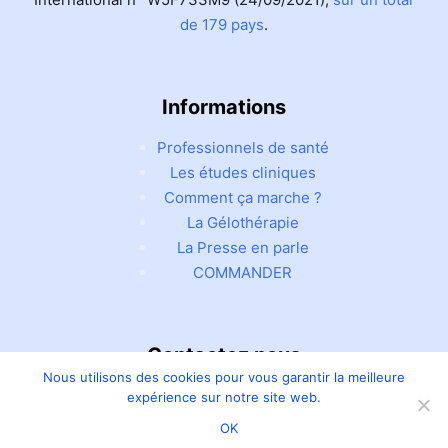
de 179 pays
.
Informations
Professionnels de santé
Les études cliniques
Comment ça marche ?
La Gélothérapie
La Presse en parle
COMMANDER
Contactez nous
Nous utilisons des cookies pour vous garantir la meilleure
Tél:
06 65 00 07 63
expérience sur notre site web.
Email : contact@alol.fr
OK
Copyright © 2026 ALOL Tous droits réservés.