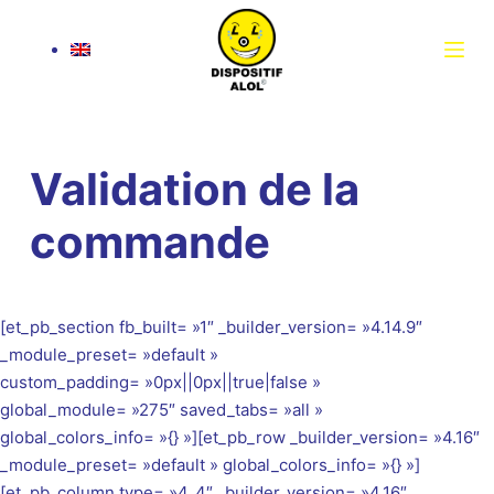
P
a
s
s
e
r
Validation de la
a
u
commande
c
o
n
[et_pb_section fb_built= »1″ _builder_version= »4.14.9″
t
_module_preset= »default »
e
custom_padding= »0px||0px||true|false »
n
global_module= »275″ saved_tabs= »all »
u
global_colors_info= »{} »][et_pb_row _builder_version= »4.16″
_module_preset= »default » global_colors_info= »{} »]
[et_pb_column type= »4_4″ _builder_version= »4.16″