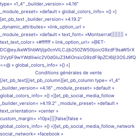
type= »1_4″ _builder_version= »4.16″
_module_preset= »default » global_colors_info= »{} »]
[et_pb_text _builder_version= »4.19.2″
_dynamic_attributes= »link_option_url »
_module_preset= »default » text_font= »Montserrat|||||||| »
text_text_color= »#ffffff » link_option_url= »@ET-
DC@eyJkeW5hbWljIjp0cnVlLCJjb250ZW50IjoicG9zdF9saW5rX
3VybF9wYWdlIiwic2V0dGluZ3MiOnsicG9zdF9pZCI6IjI3OSJ9fQ
==@ » global_colors_info= »{} »]
Conditions générales de vente
[/et_pb_text][/et_pb_column][et_pb_column type= »1_4″
_builder_version= »4.16″ _module_preset= »default »
global_colors_info= »{} »][et_pb_social_media_follow
_builder_version= »4.19.2″ _module_preset= »default »
text_orientation= »center »
custom_margin= »10px||||false|false »
global_colors_info= »{} »][et_pb_social_media_follow_network
social_network= »facebook »