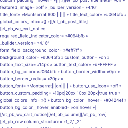
custom_padding__hover= »||| »][et_pb_post_title meta= »off »
featured_image= »off » _builder_version= »4.16″
title_font= »Montserrat|800||||||| » title_text_color= »#064bfb »
global_colors_info= »{} »][/et_pb_post_title]
[et_pb_wc_cart_notice
required_field_indicator_color= »#064bfb »
_builder_version= »4.16″
form_field_background_color= »#eff7ff »
background_color= »#064bfb » custom_button= »on »
button_text_size= »14px » button_text_color= »#FFFFFF »
button_bg_color= »#064bfb » button_border_width= »0px »
button_border_radius= »20px »
button_font= »Montserrat|||on||||| » button_use_icon= »off »
button_custom_padding= »10px|20px|10px|20px|true|true »
global_colors_info= »{} » button_bg_color__hover= »#0424ef »
button_bg_color__hover_enabled= »on|hover »]
[/et_pb_wc_cart_notice][/et_pb_column][/et_pb_row]
[et_pb_row column_structure= »1_2,1_2″