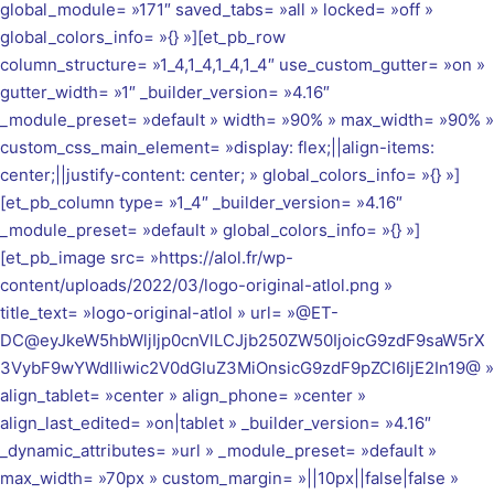
global_module= »171″ saved_tabs= »all » locked= »off »
global_colors_info= »{} »][et_pb_row
column_structure= »1_4,1_4,1_4,1_4″ use_custom_gutter= »on »
gutter_width= »1″ _builder_version= »4.16″
_module_preset= »default » width= »90% » max_width= »90% »
custom_css_main_element= »display: flex;||align-items:
center;||justify-content: center; » global_colors_info= »{} »]
[et_pb_column type= »1_4″ _builder_version= »4.16″
_module_preset= »default » global_colors_info= »{} »]
[et_pb_image src= »https://alol.fr/wp-
content/uploads/2022/03/logo-original-atlol.png »
title_text= »logo-original-atlol » url= »@ET-
DC@eyJkeW5hbWljIjp0cnVlLCJjb250ZW50IjoicG9zdF9saW5rX
3VybF9wYWdlIiwic2V0dGluZ3MiOnsicG9zdF9pZCI6IjE2In19@ »
align_tablet= »center » align_phone= »center »
align_last_edited= »on|tablet » _builder_version= »4.16″
_dynamic_attributes= »url » _module_preset= »default »
max_width= »70px » custom_margin= »||10px||false|false »