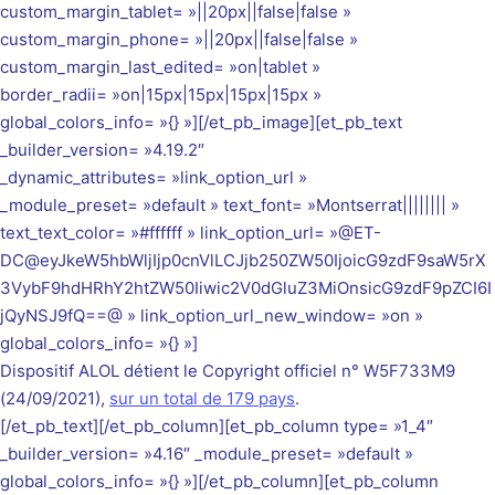
custom_margin_tablet= »||20px||false|false »
custom_margin_phone= »||20px||false|false »
custom_margin_last_edited= »on|tablet »
border_radii= »on|15px|15px|15px|15px »
global_colors_info= »{} »][/et_pb_image][et_pb_text
_builder_version= »4.19.2″
_dynamic_attributes= »link_option_url »
_module_preset= »default » text_font= »Montserrat|||||||| »
text_text_color= »#ffffff » link_option_url= »@ET-
DC@eyJkeW5hbWljIjp0cnVlLCJjb250ZW50IjoicG9zdF9saW5rX
3VybF9hdHRhY2htZW50Iiwic2V0dGluZ3MiOnsicG9zdF9pZCI6I
jQyNSJ9fQ==@ » link_option_url_new_window= »on »
global_colors_info= »{} »]
Dispositif ALOL détient le Copyright officiel
n°
W5F733M9
(24/09/2021),
sur un total de 179 pays
.
[/et_pb_text][/et_pb_column][et_pb_column type= »1_4″
_builder_version= »4.16″ _module_preset= »default »
global_colors_info= »{} »][/et_pb_column][et_pb_column