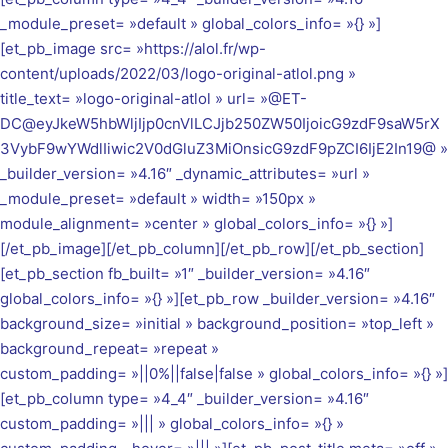
_module_preset= »default » global_colors_info= »{} »]
[et_pb_image src= »https://alol.fr/wp-
content/uploads/2022/03/logo-original-atlol.png »
title_text= »logo-original-atlol » url= »@ET-
DC@eyJkeW5hbWljIjp0cnVlLCJjb250ZW50IjoicG9zdF9saW5rX
3VybF9wYWdlIiwic2V0dGluZ3MiOnsicG9zdF9pZCI6IjE2In19@ »
_builder_version= »4.16″ _dynamic_attributes= »url »
_module_preset= »default » width= »150px »
module_alignment= »center » global_colors_info= »{} »]
[/et_pb_image][/et_pb_column][/et_pb_row][/et_pb_section]
[et_pb_section fb_built= »1″ _builder_version= »4.16″
global_colors_info= »{} »][et_pb_row _builder_version= »4.16″
background_size= »initial » background_position= »top_left »
background_repeat= »repeat »
custom_padding= »||0%||false|false » global_colors_info= »{} »]
[et_pb_column type= »4_4″ _builder_version= »4.16″
custom_padding= »||| » global_colors_info= »{} »