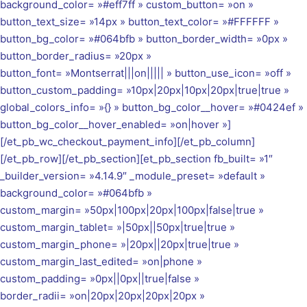
background_color= »#eff7ff » custom_button= »on »
button_text_size= »14px » button_text_color= »#FFFFFF »
button_bg_color= »#064bfb » button_border_width= »0px »
button_border_radius= »20px »
button_font= »Montserrat|||on||||| » button_use_icon= »off »
button_custom_padding= »10px|20px|10px|20px|true|true »
global_colors_info= »{} » button_bg_color__hover= »#0424ef »
button_bg_color__hover_enabled= »on|hover »]
[/et_pb_wc_checkout_payment_info][/et_pb_column]
[/et_pb_row][/et_pb_section][et_pb_section fb_built= »1″
_builder_version= »4.14.9″ _module_preset= »default »
background_color= »#064bfb »
custom_margin= »50px|100px|20px|100px|false|true »
custom_margin_tablet= »|50px||50px|true|true »
custom_margin_phone= »|20px||20px|true|true »
custom_margin_last_edited= »on|phone »
custom_padding= »0px||0px||true|false »
border_radii= »on|20px|20px|20px|20px »