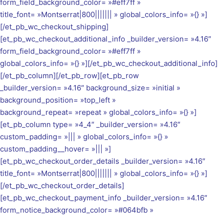
form_field_background_color= »#eff7ff »
title_font= »Montserrat|800||||||| » global_colors_info= »{} »]
[/et_pb_wc_checkout_shipping]
[et_pb_wc_checkout_additional_info _builder_version= »4.16″
form_field_background_color= »#eff7ff »
global_colors_info= »{} »][/et_pb_wc_checkout_additional_info]
[/et_pb_column][/et_pb_row][et_pb_row
_builder_version= »4.16″ background_size= »initial »
background_position= »top_left »
background_repeat= »repeat » global_colors_info= »{} »]
[et_pb_column type= »4_4″ _builder_version= »4.16″
custom_padding= »||| » global_colors_info= »{} »
custom_padding__hover= »||| »]
[et_pb_wc_checkout_order_details _builder_version= »4.16″
title_font= »Montserrat|800||||||| » global_colors_info= »{} »]
[/et_pb_wc_checkout_order_details]
[et_pb_wc_checkout_payment_info _builder_version= »4.16″
form_notice_background_color= »#064bfb »