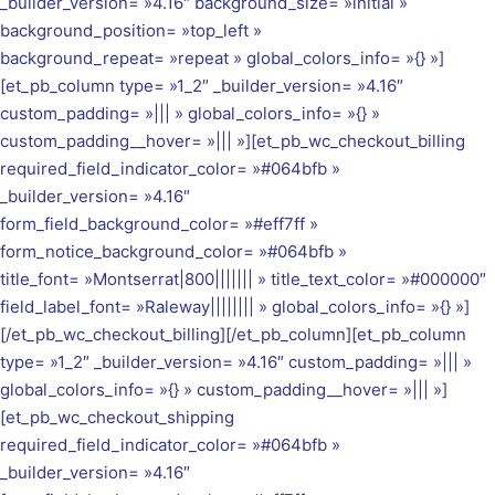
_builder_version= »4.16″ background_size= »initial »
background_position= »top_left »
background_repeat= »repeat » global_colors_info= »{} »]
[et_pb_column type= »1_2″ _builder_version= »4.16″
custom_padding= »||| » global_colors_info= »{} »
custom_padding__hover= »||| »][et_pb_wc_checkout_billing
required_field_indicator_color= »#064bfb »
_builder_version= »4.16″
form_field_background_color= »#eff7ff »
form_notice_background_color= »#064bfb »
title_font= »Montserrat|800||||||| » title_text_color= »#000000″
field_label_font= »Raleway|||||||| » global_colors_info= »{} »]
[/et_pb_wc_checkout_billing][/et_pb_column][et_pb_column
type= »1_2″ _builder_version= »4.16″ custom_padding= »||| »
global_colors_info= »{} » custom_padding__hover= »||| »]
[et_pb_wc_checkout_shipping
required_field_indicator_color= »#064bfb »
_builder_version= »4.16″