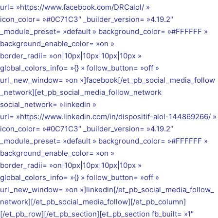
url= »https://www.facebook.com/DRCalol/ »
icon_color= »#0C71C3″ _builder_version= »4.19.2″
_module_preset= »default » background_color= »#FFFFFF »
background_enable_color= »on »
border_radii= »on|10px|10px|10px|10px »
global_colors_info= »{} » follow_button= »off »
url_new_window= »on »]facebook[/et_pb_social_media_follow
_network][et_pb_social_media_follow_network
social_network= »linkedin »
url= »https://www.linkedin.com/in/dispositif-alol-144869266/ »
icon_color= »#0C71C3″ _builder_version= »4.19.2″
_module_preset= »default » background_color= »#FFFFFF »
background_enable_color= »on »
border_radii= »on|10px|10px|10px|10px »
global_colors_info= »{} » follow_button= »off »
url_new_window= »on »]linkedin[/et_pb_social_media_follow_
network][/et_pb_social_media_follow][/et_pb_column]
[/et_pb_row][/et_pb_section][et_pb_section fb_built= »1″