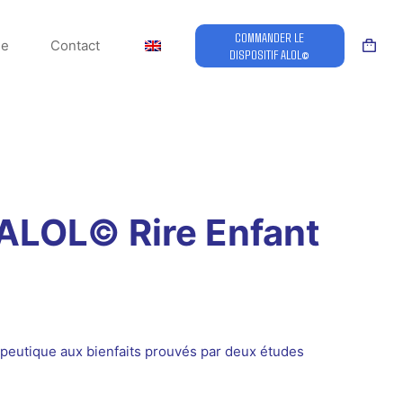
COMMANDER LE
le
Contact
DISPOSITIF ALOL©
Panier
d’acha
 ALOL© Rire Enfant
érapeutique aux bienfaits prouvés par deux études