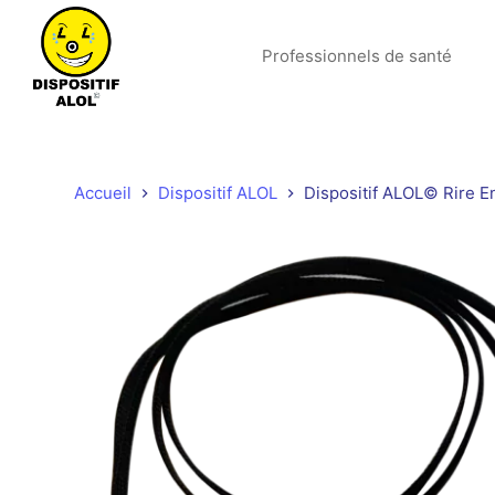
P
a
Professionnels de santé
s
s
e
r
a
Accueil
Dispositif ALOL
Dispositif ALOL© Rire E
u
c
o
n
t
e
n
u