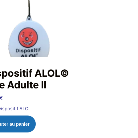
spositif ALOL©
e Adulte II
€
ispositif ALOL
uter au panier