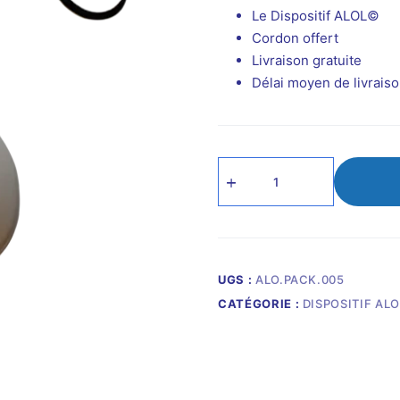
Le Dispositif ALOL©
Cordon offert
Livraison gratuite
Délai moyen de livraiso
quantité
de
Dispositif
ALOL©
Rire
Enfant
UGS :
ALO.PACK.005
CATÉGORIE :
DISPOSITIF ALO