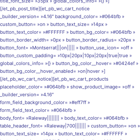
title_font_size= »35px » global_colors_info= »{} »]
[/et_pb_post_title][et_pb_wc_cart_notice
_builder_version= »4.16″ background_color= »#064bfb »
custom_button= »on » button_text_size= »14px »
button_text_color= »#FFFFFF » button_bg_color= »#064bfb »
button_border_width= »0px » button_border_radius= »20px »
button_font= »Montserrat|||on||||| » button_use_icon= »off »
button_custom_padding= »10px|20px|10px|20px|true|true »
global_colors_info= »{} » button_bg_color__hover= »#0424ef »
button_bg_color__hover_enabled= »on|hover »]
[/et_pb_wc_cart_notice][et_pb_wc_cart_products
placeholder_color= »#064bfb » show_product_image= »off »
_builder_version= »4.16″
form_field_background_color= »#eff7ff »
form_field_text_color= »#064bfb »
body_font= »Raleway|||||||| » body_text_color= »#064bfb »
table_header_font= »Raleway|700||||||| » custom_button= »on »
button_text_size= »14px » button_text_color= »#FFFFFF »