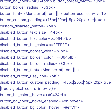
button_bg_color= »#064bfb » button_border_width= »0px »
button_border_radius= »33px »
button_font= »Montserrat|||on||||| » button_use_icon= »off »
button_custom_padding= »15px|20px|15px|20px|true|true »
custom_disabled_button= »on »
disabled_button_text_size= »14px »
disabled_button_text_color= »#064bfb »
disabled_button_bg_color= »#FFFFFF »
disabled_button_border_width= »1px »
disabled_button_border_color= »#064bfb »
disabled_button_border_radius= »33px »
disabled_button_font= »Montserrat|||on||||| »
disabled_button_use_icon= »off »
disabled_button_custom_padding= »15px|20px|15px|20px|true
|true » global_colors_info= »{} »
button_bg_color__hover= »#0424ef »
button_bg_color__hover_enabled= »on|hover »
disabled_button_bg_color__hover= »#eff7ff »