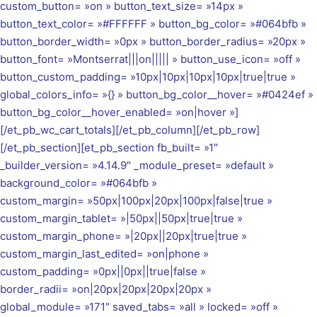
custom_button= »on » button_text_size= »14px »
button_text_color= »#FFFFFF » button_bg_color= »#064bfb »
button_border_width= »0px » button_border_radius= »20px »
button_font= »Montserrat|||on||||| » button_use_icon= »off »
button_custom_padding= »10px|10px|10px|10px|true|true »
global_colors_info= »{} » button_bg_color__hover= »#0424ef »
button_bg_color__hover_enabled= »on|hover »]
[/et_pb_wc_cart_totals][/et_pb_column][/et_pb_row]
[/et_pb_section][et_pb_section fb_built= »1″
_builder_version= »4.14.9″ _module_preset= »default »
background_color= »#064bfb »
custom_margin= »50px|100px|20px|100px|false|true »
custom_margin_tablet= »|50px||50px|true|true »
custom_margin_phone= »|20px||20px|true|true »
custom_margin_last_edited= »on|phone »
custom_padding= »0px||0px||true|false »
border_radii= »on|20px|20px|20px|20px »
global_module= »171″ saved_tabs= »all » locked= »off »