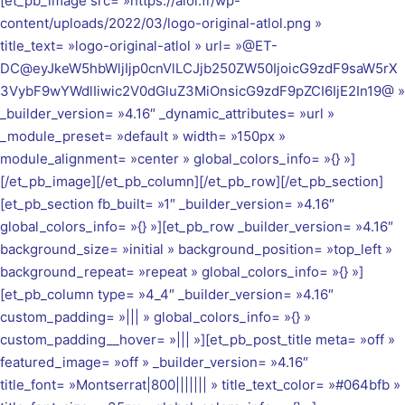
[et_pb_image src= »https://alol.fr/wp-
content/uploads/2022/03/logo-original-atlol.png »
title_text= »logo-original-atlol » url= »@ET-
DC@eyJkeW5hbWljIjp0cnVlLCJjb250ZW50IjoicG9zdF9saW5rX
3VybF9wYWdlIiwic2V0dGluZ3MiOnsicG9zdF9pZCI6IjE2In19@ »
_builder_version= »4.16″ _dynamic_attributes= »url »
_module_preset= »default » width= »150px »
module_alignment= »center » global_colors_info= »{} »]
[/et_pb_image][/et_pb_column][/et_pb_row][/et_pb_section]
[et_pb_section fb_built= »1″ _builder_version= »4.16″
global_colors_info= »{} »][et_pb_row _builder_version= »4.16″
background_size= »initial » background_position= »top_left »
background_repeat= »repeat » global_colors_info= »{} »]
[et_pb_column type= »4_4″ _builder_version= »4.16″
custom_padding= »||| » global_colors_info= »{} »
custom_padding__hover= »||| »][et_pb_post_title meta= »off »
featured_image= »off » _builder_version= »4.16″
title_font= »Montserrat|800||||||| » title_text_color= »#064bfb »