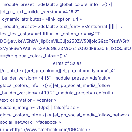
_module_preset= »default » global_colors_info= »{} »]
[et_pb_text _builder_version= »4.19.2″
_dynamic_attributes= »link_option_url »
_module_preset= »default » text_font= »Montserrat|||||||| »
text_text_color= »#ffffff » link_option_url= »@ET-
DC@eyJkeW5hbWljIjp0cnVlLCJjb250ZW50IjoicG9zdF9saW5rX
3VybF9wYWdlIiwic2V0dGluZ3MiOnsicG9zdF9pZCI6IjI3OSJ9fQ
==@ » global_colors_info= »{} »]
Terms of Sales
[/et_pb_text][/et_pb_column][et_pb_column type= »1_4″
_builder_version= »4.16″ _module_preset= »default »
global_colors_info= »{} »][et_pb_social_media_follow
_builder_version= »4.19.2″ _module_preset= »default »
text_orientation= »center »
custom_margin= »10px||||false|false »
global_colors_info= »{} »][et_pb_social_media_follow_network
social_network= »facebook »
url= »https://www.facebook.com/DRCalol/ »