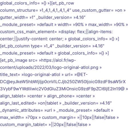
global_colors_info= »{} »][et_pb_row
column_structure= »1_4,1_4,1_4,1_4″ use_custom_gutter= »on »
gutter_width= »1″ _builder_version= »4.16″
_module_preset= »default » width= »90% » max_width= »90% »
custom_css_main_element= »display: flex;||align-items:
center;||justify-content: center; » global_colors_info= »{} »]
[et_pb_column type= »1_4″ _builder_version= »4.16″
_module_preset= »default » global_colors_info= »{} »]
[et_pb_image src= »https://alol.fr/wp-
content/uploads/2022/03/logo-original-atlol.png »
title_text= »logo-original-atlol » url= »@ET-
DC@eyJkeW5hbWljIjp0cnVlLCJjb250ZW50IjoicG9zdF9saW5rX
3VybF9wYWdlIiwic2V0dGluZ3MiOnsicG9zdF9pZCI6IjE2In19@ »
align_tablet= »center » align_phone= »center »
align_last_edited= »on|tablet » _builder_version= »4.16″
_dynamic_attributes= »url » _module_preset= »default »
max_width= »70px » custom_margin= »||10px||false|false »
custom_margin_tablet= »||20px||false|false »