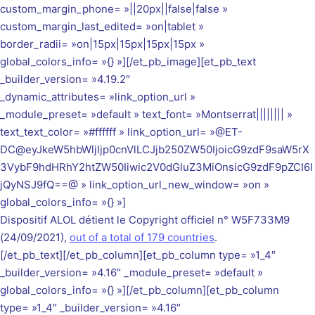
custom_margin_phone= »||20px||false|false »
custom_margin_last_edited= »on|tablet »
border_radii= »on|15px|15px|15px|15px »
global_colors_info= »{} »][/et_pb_image][et_pb_text
_builder_version= »4.19.2″
_dynamic_attributes= »link_option_url »
_module_preset= »default » text_font= »Montserrat|||||||| »
text_text_color= »#ffffff » link_option_url= »@ET-
DC@eyJkeW5hbWljIjp0cnVlLCJjb250ZW50IjoicG9zdF9saW5rX
3VybF9hdHRhY2htZW50Iiwic2V0dGluZ3MiOnsicG9zdF9pZCI6I
jQyNSJ9fQ==@ » link_option_url_new_window= »on »
global_colors_info= »{} »]
Dispositif ALOL détient le Copyright officiel
n°
W5F733M9
(24/09/2021),
out of a total of 179 countries
.
[/et_pb_text][/et_pb_column][et_pb_column type= »1_4″
_builder_version= »4.16″ _module_preset= »default »
global_colors_info= »{} »][/et_pb_column][et_pb_column
type= »1_4″ _builder_version= »4.16″