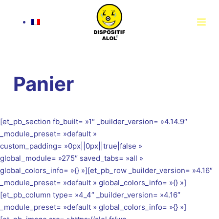
S
k
i
p
t
o
Panier
c
o
n
t
[et_pb_section fb_built= »1″ _builder_version= »4.14.9″
e
_module_preset= »default »
n
custom_padding= »0px||0px||true|false »
t
global_module= »275″ saved_tabs= »all »
global_colors_info= »{} »][et_pb_row _builder_version= »4.16″
_module_preset= »default » global_colors_info= »{} »]
[et_pb_column type= »4_4″ _builder_version= »4.16″
_module_preset= »default » global_colors_info= »{} »]