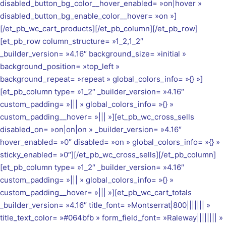
disabled_button_bg_color__hover_enabled= »on|hover »
disabled_button_bg_enable_color__hover= »on »]
[/et_pb_wc_cart_products][/et_pb_column][/et_pb_row]
[et_pb_row column_structure= »1_2,1_2″
_builder_version= »4.16″ background_size= »initial »
background_position= »top_left »
background_repeat= »repeat » global_colors_info= »{} »]
[et_pb_column type= »1_2″ _builder_version= »4.16″
custom_padding= »||| » global_colors_info= »{} »
custom_padding__hover= »||| »][et_pb_wc_cross_sells
disabled_on= »on|on|on » _builder_version= »4.16″
hover_enabled= »0″ disabled= »on » global_colors_info= »{} »
sticky_enabled= »0″][/et_pb_wc_cross_sells][/et_pb_column]
[et_pb_column type= »1_2″ _builder_version= »4.16″
custom_padding= »||| » global_colors_info= »{} »
custom_padding__hover= »||| »][et_pb_wc_cart_totals
_builder_version= »4.16″ title_font= »Montserrat|800||||||| »
title_text_color= »#064bfb » form_field_font= »Raleway|||||||| »