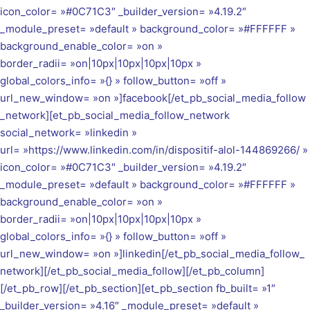
icon_color= »#0C71C3″ _builder_version= »4.19.2″
_module_preset= »default » background_color= »#FFFFFF »
background_enable_color= »on »
border_radii= »on|10px|10px|10px|10px »
global_colors_info= »{} » follow_button= »off »
url_new_window= »on »]facebook[/et_pb_social_media_follow
_network][et_pb_social_media_follow_network
social_network= »linkedin »
url= »https://www.linkedin.com/in/dispositif-alol-144869266/ »
icon_color= »#0C71C3″ _builder_version= »4.19.2″
_module_preset= »default » background_color= »#FFFFFF »
background_enable_color= »on »
border_radii= »on|10px|10px|10px|10px »
global_colors_info= »{} » follow_button= »off »
url_new_window= »on »]linkedin[/et_pb_social_media_follow_
network][/et_pb_social_media_follow][/et_pb_column]
[/et_pb_row][/et_pb_section][et_pb_section fb_built= »1″
_builder_version= »4.16″ _module_preset= »default »